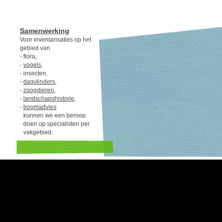
Samenwerking
Voor inventarisaties op het
gebied van
-
flora,
-
vogels
,
-
insecten,
-
dagvlinders,
-
zoogdieren
,
-
landschapshistorie
,
-
boomadvies
kunnen we een beroep
doen op specialisten per
vakgebied.